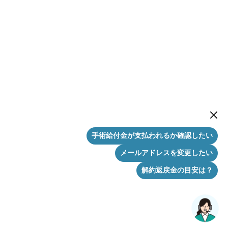
New me
手術給付金が支払われるか確認したい
メールアドレスを変更したい
解約返戻金の目安は？