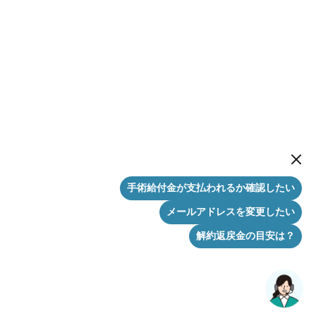
New me
手術給付金が支払われるか確認したい
メールアドレスを変更したい
解約返戻金の目安は？