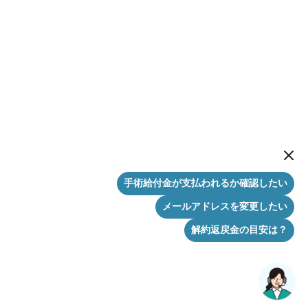
New me
手術給付金が支払われるか確認したい
メールアドレスを変更したい
解約返戻金の目安は？