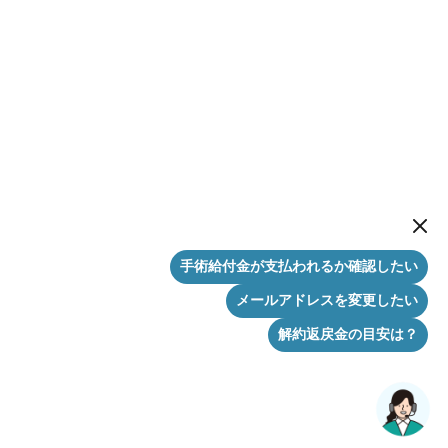
New me
手術給付金が支払われるか確認したい
メールアドレスを変更したい
解約返戻金の目安は？