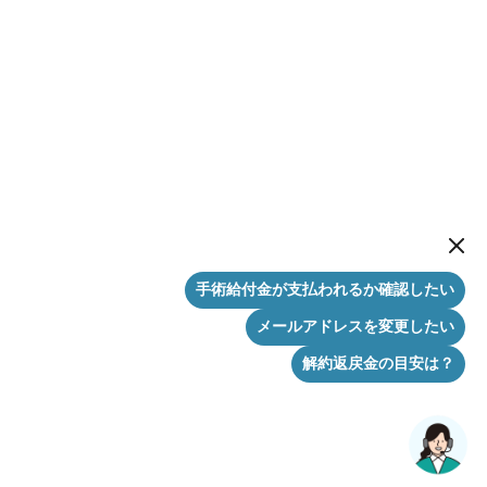
New me
手術給付金が支払われるか確認したい
メールアドレスを変更したい
解約返戻金の目安は？